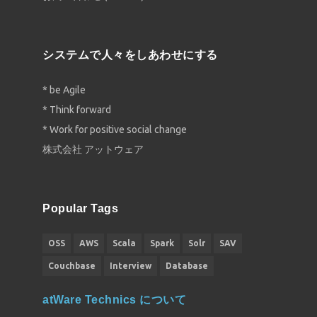
システムで人々をしあわせにする
* be Agile
* Think forward
* Work for positive social change
株式会社 アットウェア
Popular Tags
OSS
AWS
Scala
Spark
Solr
SAV
Couchbase
Interview
Database
atWare Technics について