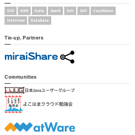
OSS
AWS
Scala
Spark
Solr
SAV
Couchbase
Interview
Database
Tie-up, Partners
Communities