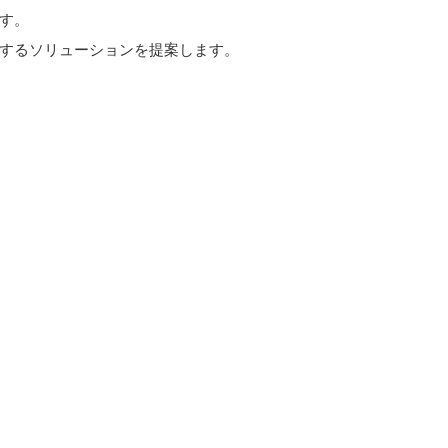
す。
するソリューションを提案します。
システムで人々をしあわせにする
* be Agile
* Think forward
* Work for positive social change
株式会社 アットウェア