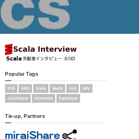
Popular Tags
OSS
AWS
Scala
Spark
Solr
SAV
Couchbase
Interview
Database
Tie-up, Partners