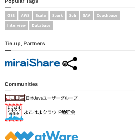
Popular Tags
OSS
AWS
Scala
Spark
Solr
SAV
Couchbase
Interview
Database
Tie-up, Partners
Communities