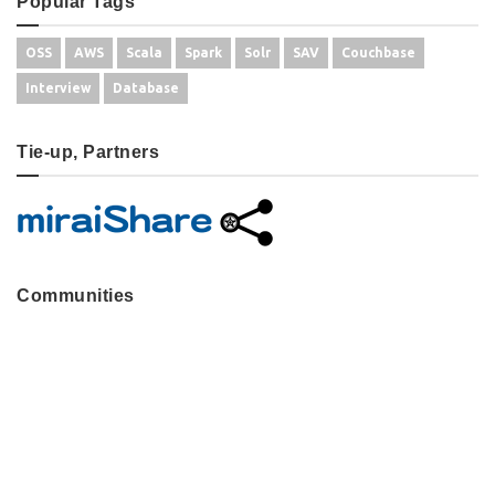
Popular Tags
OSS
AWS
Scala
Spark
Solr
SAV
Couchbase
Interview
Database
Tie-up, Partners
Communities