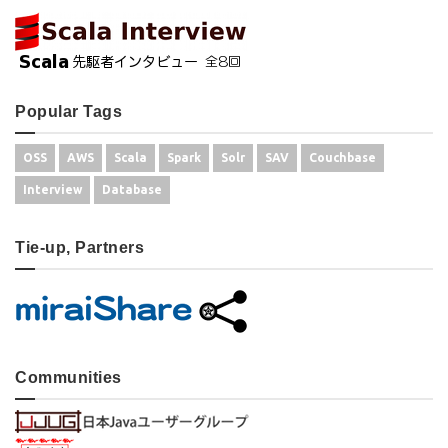
Popular Tags
OSS
AWS
Scala
Spark
Solr
SAV
Couchbase
Interview
Database
Tie-up, Partners
Communities