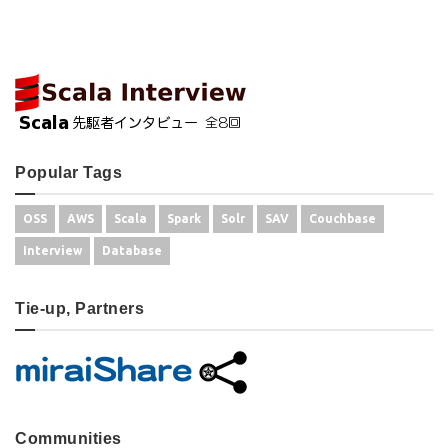
Popular Tags
OSS
AWS
Scala
Spark
Solr
SAV
Couchbase
Interview
Database
Tie-up, Partners
Communities