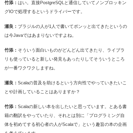
竹添：
はい。直接PostgreSQLと通信していてノンブロッキン
グIOで処理するというドライバーです。
瀬良：
ブラジルの人が1人で書いてポンッと出てきたというの
は今Javaではあまりないですよね。
竹添：
そういう面白いものがどんどん出てきたり、ライブラ
リも使っていると新しい発見もあったりしてそういうところ
が一番ワクワクしますね。
瀬良：
Scalaの普及を助けるという方向性でやっていきたいこ
とや計画していることはありますか？
竹添：
Scalaの新しい本を出したいと思っています。とある書
籍の翻訳をやっていたり、それとは別に「プログラミング自
体を初めてする初心者の人がScalaで」という趣旨の本の企画