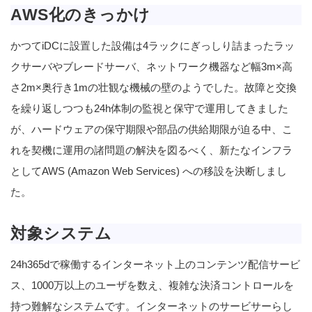
AWS化のきっかけ
かつてiDCに設置した設備は4ラックにぎっしり詰まったラッ
クサーバやブレードサーバ、ネットワーク機器など幅3m×高
さ2m×奥行き1mの壮観な機械の壁のようでした。故障と交換
を繰り返しつつも24h体制の監視と保守で運用してきました
が、ハードウェアの保守期限や部品の供給期限が迫る中、こ
れを契機に運用の諸問題の解決を図るべく、新たなインフラ
としてAWS (Amazon Web Services) への移設を決断しまし
た。
対象システム
24h365dで稼働するインターネット上のコンテンツ配信サービ
ス、1000万以上のユーザを数え、複雑な決済コントロールを
持つ難解なシステムです。インターネットのサービサーらし