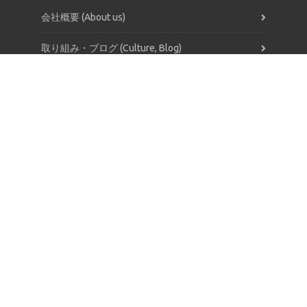
会社概要 (About us)
取り組み・ブログ (Culture, Blog)
求人・採用 (Career)
お問い合わせ (Contact)
システムで人々をしあわせにする
* be Agile
* Think forward
* Work for positive social change
株式会社 アットウェア