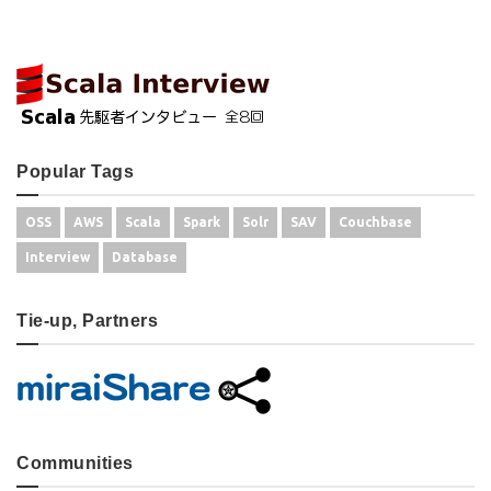
Popular Tags
OSS
AWS
Scala
Spark
Solr
SAV
Couchbase
Interview
Database
Tie-up, Partners
Communities